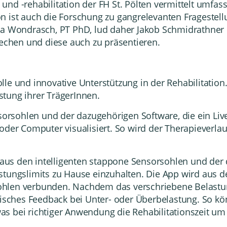
und -rehabilitation
der FH St. Pölten vermittelt umfa
n ist auch die Forschung zu gangrelevanten Fragestell
ra Wondrasch, PT PhD, lud daher Jakob Schmidrathner e
rechen und diese auch zu präsentieren.
lle und innovative Unterstützung in der Rehabilitatio
tung ihrer TrägerInnen.
orsohlen und der dazugehörigen Software, die ein Liv
oder Computer visualisiert. So wird der Therapieverla
 aus den intelligenten stappone Sensorsohlen und der
stungslimits zu Hause einzuhalten. Die App wird aus 
hlen verbunden. Nachdem das verschriebene Belastungs
tisches Feedback bei Unter- oder Überbelastung. So kö
 was bei richtiger Anwendung die Rehabilitationszeit um