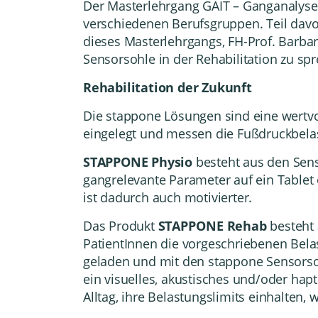
Der
Masterlehrgang GAIT – Ganganalyse 
verschiedenen Berufsgruppen. Teil davo
dieses Masterlehrgangs, FH-Prof. Barba
Sensorsohle in der Rehabilitation zu sp
Rehabilitation der Zukunft
Die stappone Lösungen sind eine wertvo
eingelegt und messen die Fußdruckbelas
STAPP
ONE Physio
besteht aus den Sens
gangrelevante Parameter auf ein Tablet 
ist dadurch auch motivierter.
Das Produkt
STAPP
ONE Rehab
besteht
PatientInnen die vorgeschriebenen Bela
geladen und mit den stappone Sensorso
ein visuelles, akustisches und/oder hap
Alltag, ihre Belastungslimits einhalten,