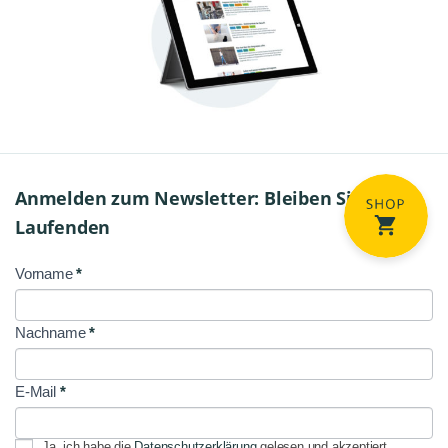
Anmelden zum Newsletter: Bleiben Sie am
Laufenden
Vorname
*
NL
Signup
Nachname
*
E-Mail
*
Ja, ich habe die
Datenschutzerklärung
gelesen und akzeptiert.