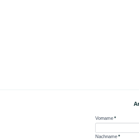
A
Vorname
*
NL
Signup
Nachname
*