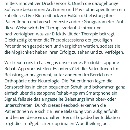
mittels innovativer Drucksensorik. Durch die dazugehörige
Software bekommen ÄrztInnen und PhysiotherapeutInnen ein
kabelloses Live-Biofeedback zur Fußdruckbelastung ihrer
PatientInnen und verschiedenste andere Gangparameter. Auf
diese Weise wird der Therapieverlauf sichtbar und
nachverfolgbar, was zur Effektivität der Therapie beiträgt.
Gleichzeitig können die Therapiesessions der jeweiligen
PatientInnen gespeichert und verglichen werden, sodass sie
die Möglichkeit haben ihren Erfolg zu sehen und zu verfolgen.
Wir freuen
uns in Las Vegas unser neues Produkt stapp
one
Rehab-App vorzustellen. Es unterstützt die PatientInnen im
Belastungsmanagement, unter anderem im Bereich der
Orthopädie oder Neurologie. Die PatientInnen legen die
Sensorsohlen in einen bequemen Schuh und bekommen ganz
einfach über die stapp
one Rehab-App am Smartphone ein
Signal, falls sie das eingestellte Belastungslimit ober- oder
unterschreiten. Durch dieses Feedback erkennen die
PatientInnen wie sich z.B. eine Belastung von 20kg anfühlt
und lernen diese einzuhalten. Bei orthopädischer Indikation
trägt dies maßgeblich zur optimalen Wundheilung bei.