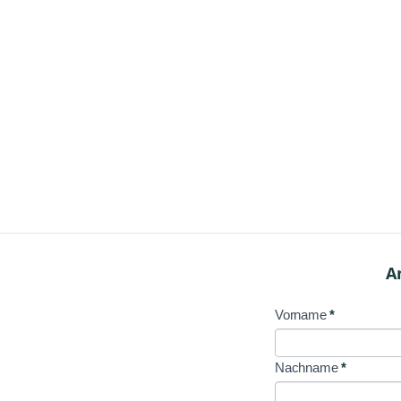
A
Vorname
*
NL
Signup
Nachname
*