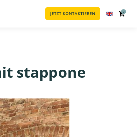
0
JETZT KONTAKTIEREN
it stapp one