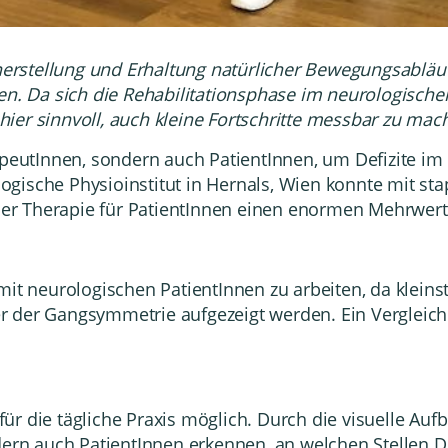
erherstellung und Erhaltung natürlicher Bewegungsablä
den. Da sich die Rehabilitationsphase im neurologisc
e hier sinnvoll, auch kleine Fortschritte messbar zu mac
rapeutInnen, sondern auch PatientInnen, um Defizite
logische
Physioinstitut in Hernals,
Wien konnte mit st
 der Therapie für PatientInnen einen enormen Mehrwert l
mit neurologischen PatientInnen zu arbeiten, da klein
r der Gangsymmetrie aufgezeigt werden. Ein Vergleic
ür die tägliche Praxis möglich. Durch die visuelle A
ern auch PatientInnen erkennen, an welchen Stellen Def