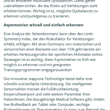
und es entstehen muskuläre Dysbalancen. Damit gehen
Lateralitäten einher, die das Risiko auf Verletzungen stark
erhöhen können. Wichtig ist es, mögliche Dysbalancen zu
erkennen und punktgenau zu trainieren.
Asymmetrien schnell und einfach erkennen
Eine Analyse der Seitendominanz kann über den Limb-
Symmetry Index, der den Risikofaktor für Verletzungen
erhebt, erfolgen. Mit einer Dominanz von motorischen und
sensorischen einer Beinseite von über 15% geht bereits ein
erhöhtes Verletzungsrisiko bei sportlichen Aktivitäten einher.
Deswegen ist es wichtig, diese Asymmetrien so früh wie
möglich zu erkennen und mit geeigneten
Trainingsprogrammen entgegenzuwirken.
Die innovative stapp
one Technologie bietet dafür eine
schnelle und einfache Unterstützung. Die intelligenten
Sensorsohlen messen die Fußdruckbelastung,
Körperschwerpunt und viele weitere Parameter Ihrer
PatientInnen. Die dazugehörige Medical Software gibt, mittels
live-Biofeedback am Tablet oder Computer, wichtige
Rückmeldungen im Therapiesetting. So kann zum Beispiel die