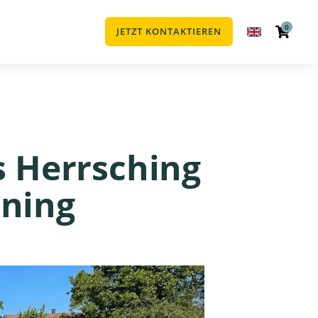
0
JETZT KONTAKTIEREN
s Herrsching
ining