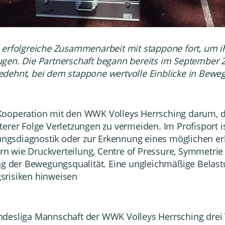
 erfolgreiche Zusammenarbeit mit stappone fort, um i
ugen. Die
Partnerschaft begann bereits im September 
ehnt, bei dem stappone wertvolle Einblicke in Bewegu
Kooperation mit den WWK Volleys Herrsching darum, d
terer Folge Verletzungen zu vermeiden.
Im Profisport i
tungsdiagnostik oder zur Erkennung eines möglichen er
 wie Druckverteilung, Centre of Pressure, Symmetrie 
ung der Bewegungsqualität.
Eine ungleichmäßige Belast
srisiken hinweisen
desliga Mannschaft der WWK Volleys Herrsching drei T